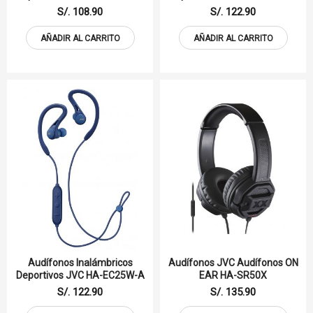
S/. 108.90
S/. 122.90
AÑADIR AL CARRITO
AÑADIR AL CARRITO
Audífonos Inalámbricos
Audífonos JVC Audífonos ON
Deportivos JVC HA-EC25W-A
EAR HA-SR50X
S/. 122.90
S/. 135.90