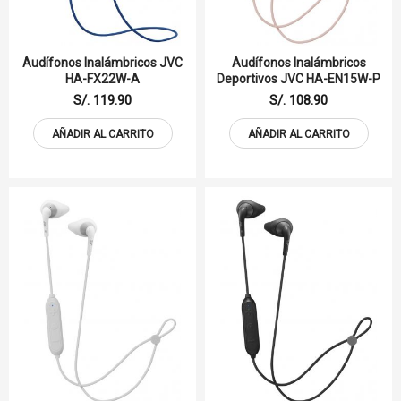
Audífonos Inalámbricos JVC
Audífonos Inalámbricos
HA-FX22W-A
Deportivos JVC HA-EN15W-P
S/. 119.90
S/. 108.90
AÑADIR AL CARRITO
AÑADIR AL CARRITO