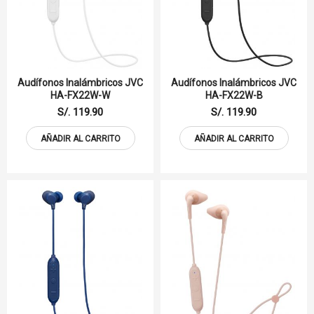
Audífonos Inalámbricos JVC
Audífonos Inalámbricos JVC
HA-FX22W-W
HA-FX22W-B
S/. 119.90
S/. 119.90
AÑADIR AL CARRITO
AÑADIR AL CARRITO