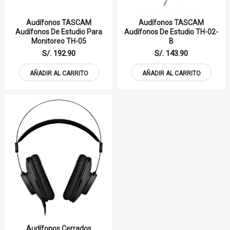
Audífonos TASCAM
Audífonos TASCAM
Audífonos De Estudio Para
Audífonos De Estudio TH-02-
Monitoreo TH-05
B
S/. 192.90
S/. 143.90
AÑADIR AL CARRITO
AÑADIR AL CARRITO
Audífonos Cerrados