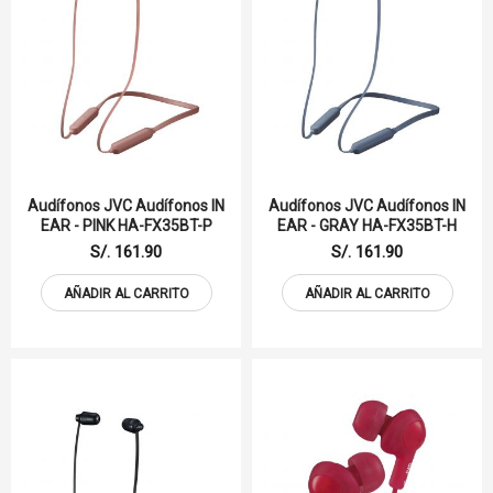
Audífonos JVC Audífonos IN
Audífonos JVC Audífonos IN
EAR - PINK HA-FX35BT-P
EAR - GRAY HA-FX35BT-H
S/. 161.90
S/. 161.90
AÑADIR AL CARRITO
AÑADIR AL CARRITO