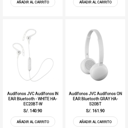
AÑADIR AL CARRITO
AÑADIR AL CARRITO
Audífonos JVC Audífonos IN
Audífonos JVC Audífonos ON
EAR Bluetooth - WHITE HA-
EAR Bluetooth GRAY HA-
EC20BT-W
S20BT
S/. 140.90
S/. 161.90
AÑADIR AL CARRITO
AÑADIR AL CARRITO