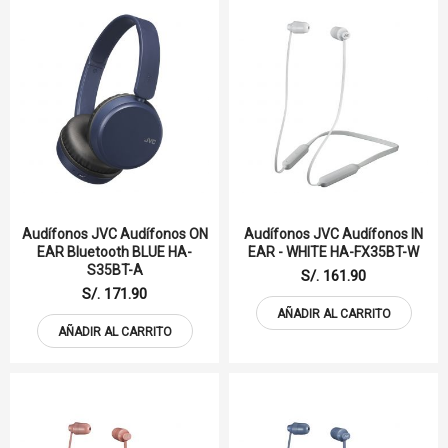
Audífonos JVC Audífonos ON
Audífonos JVC Audífonos IN
EAR Bluetooth BLUE HA-
EAR - WHITE HA-FX35BT-W
S35BT-A
S/. 161.90
S/. 171.90
AÑADIR AL CARRITO
AÑADIR AL CARRITO