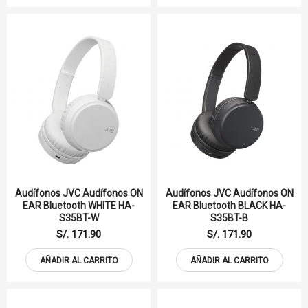
Audífonos JVC Audífonos ON
Audífonos JVC Audífonos ON
EAR Bluetooth WHITE HA-
EAR Bluetooth BLACK HA-
S35BT-W
S35BT-B
S/. 171.90
S/. 171.90
AÑADIR AL CARRITO
AÑADIR AL CARRITO