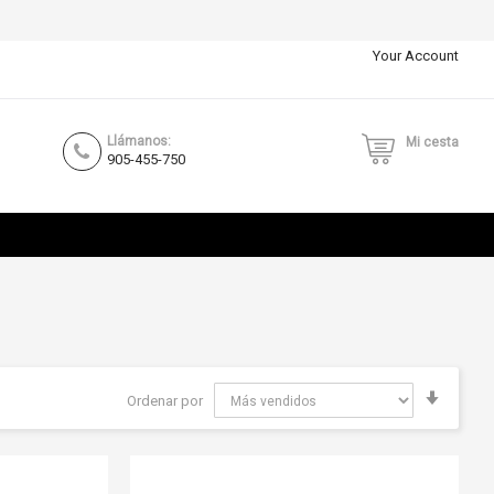
Your Account
Llámanos:
Mi cesta
905-455-750
Fijar
Ordenar por
Direcci
Ascend