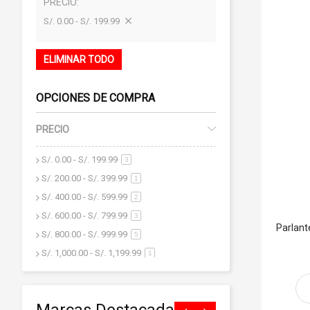
PRECIO
S/. 0.00 - S/. 199.99
ELIMINAR TODO
OPCIONES DE COMPRA
PRECIO
S/. 0.00
-
S/. 199.99
artículo
3
S/. 200.00
-
S/. 399.99
artículo
1
S/. 400.00
-
S/. 599.99
artículo
2
S/. 600.00
-
S/. 799.99
artículo
3
Parlant
S/. 800.00
-
S/. 999.99
artículo
5
S/. 1,000.00
-
S/. 1,199.99
artículo
1
S/. 1,200.00
y superior
artículo
18