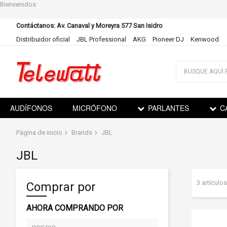
Bienvenidos
Contáctanos: Av. Canaval y Moreyra 577 San Isidro
Distribuidor oficial
JBL Professional
AKG
Pioneer DJ
Kenwood
Ir
al
contenido
AUDÍFONOS
MICRÓFONO
PARLANTES
C
Página de inicio
Brands
JBL
JBL
3
artículos
Comprar por
AHORA COMPRANDO POR