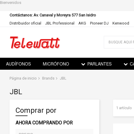
Bienvenidos
Contáctanos: Av. Canaval y Moreyra 577 San Isidro
Distribuidor oficial
JBL Professional
AKG
Pioneer DJ
Kenwood
Ir
al
contenido
AUDÍFONOS
MICRÓFONO
PARLANTES
C
Página de inicio
Brands
JBL
JBL
1
artículo
Comprar por
AHORA COMPRANDO POR