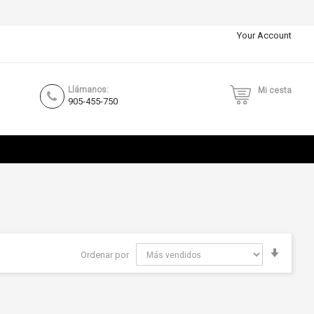
Your Account
Llámanos:
Mi cesta
905-455-750
Fijar
Ordenar por
Direcci
Ascend