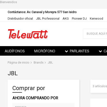
Bienvenidos
Contáctanos: Av. Canaval y Moreyra 577 San Isidro
Distribuidor oficial
JBL Professional
AKG
Pioneer DJ
Kenwood
Ir
al
contenido
AUDÍFONOS
MICRÓFONO
PARLANTES
C
Página de inicio
Brands
JBL
JBL
3
artículos
Comprar por
AHORA COMPRANDO POR