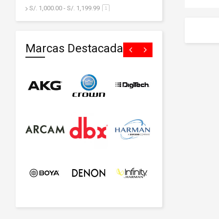
S/. 1,000.00
-
S/. 1,199.99
artículo
1
S/. 1,200.00
y superior
artículo
18
Marcas Destacadas