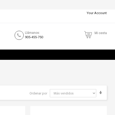
Your Account
Llámanos:
Mi cesta
905-455-750
Fijar
Ordenar por
Direcci
Ascend