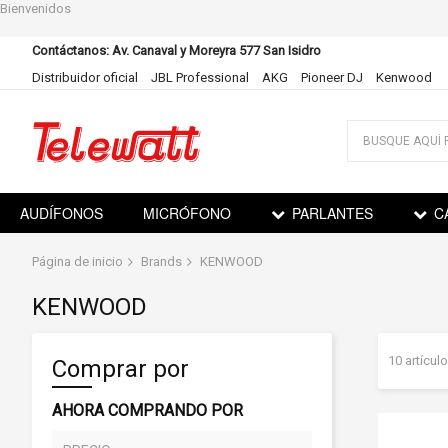
Bienvenidos
Contáctanos: Av. Canaval y Moreyra 577 San Isidro
Distribuidor oficial
JBL Professional
AKG
Pioneer DJ
Kenwood
Ir
al
contenido
AUDÍFONOS
MICRÓFONO
PARLANTES
C
Página de inicio
Brands
KENWOOD
KENWOOD
10
artícul
Comprar por
AHORA COMPRANDO POR