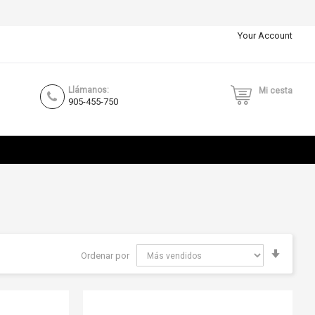
Your Account
Llámanos:
Mi cesta
905-455-750
Fijar
Ordenar por
Direcci
Ascend