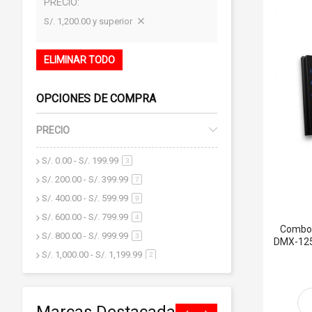
PRECIO
S/. 1,200.00 y superior
ELIMINAR TODO
OPCIONES DE COMPRA
PRECIO
S/. 0.00
-
S/. 199.99
artículo
3
S/. 200.00
-
S/. 399.99
artículo
7
S/. 400.00
-
S/. 599.99
artículo
9
S/. 600.00
-
S/. 799.99
artículo
4
Combo 
S/. 800.00
-
S/. 999.99
artículo
3
DMX-125
S/. 1,000.00
-
S/. 1,199.99
artículo
2
S/. 1,200.00
y superior
artículo
10