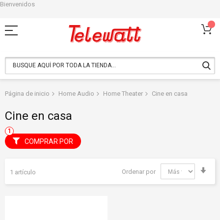
Bienvenidos
Ir
al
contenido
Página de inicio
Home Audio
Home Theater
Cine en casa
Cine en casa
COMPRAR POR
Fija
Ordenar por
1
artículo
Dir
Asc