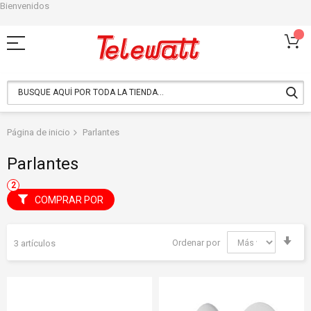
Bienvenidos
Ir
al
contenido
Página de inicio
Parlantes
Parlantes
COMPRAR POR
Fija
Ordenar por
3
artículos
Dir
Asc