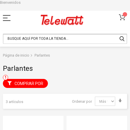
Bienvenidos
Ir
al
contenido
Página de inicio
Parlantes
Parlantes
COMPRAR POR
Fija
Ordenar por
3
artículos
Dir
Asc