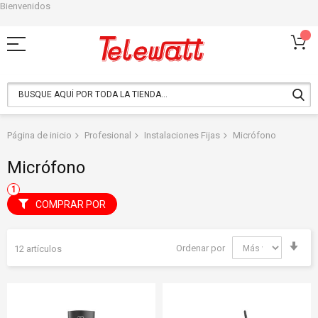
Bienvenidos
Ir
al
contenido
Página de inicio
Profesional
Instalaciones Fijas
Micrófono
Micrófono
COMPRAR POR
Fija
Ordenar por
12
artículos
Dir
Asc