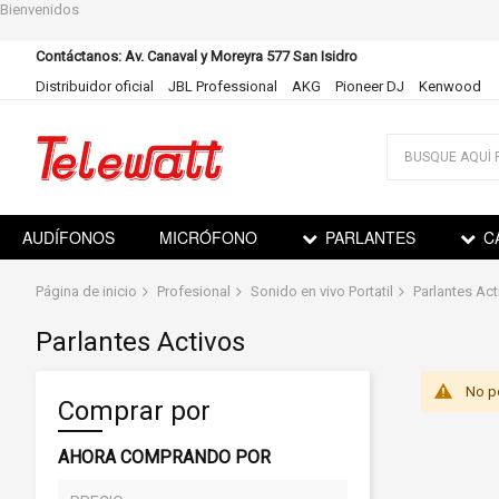
Bienvenidos
Contáctanos: Av. Canaval y Moreyra 577 San Isidro
Distribuidor oficial
JBL Professional
AKG
Pioneer DJ
Kenwood
Ir
al
contenido
AUDÍFONOS
MICRÓFONO
PARLANTES
C
Página de inicio
Profesional
Sonido en vivo Portatil
Parlantes Act
Parlantes Activos
No p
Comprar por
AHORA COMPRANDO POR