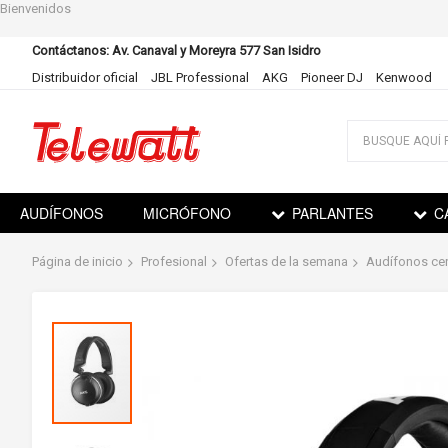
Bienvenidos
Contáctanos: Av. Canaval y Moreyra 577 San Isidro
Distribuidor oficial
JBL Professional
AKG
Pioneer DJ
Kenwood
Ir
al
contenido
AUDÍFONOS
MICRÓFONO
PARLANTES
C
Página de inicio
Profesional
Ofertas de la semana
Audífonos cer
Saltar
al
final
de
la
galería
de
imágenes