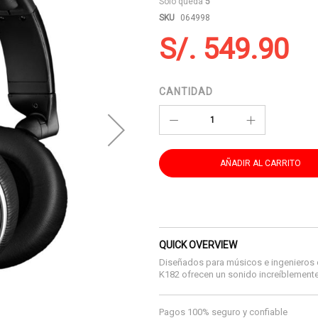
Sólo queda
5
SKU
064998
S/. 549.90
CANTIDAD
AÑADIR AL CARRITO
QUICK OVERVIEW
Diseñados para músicos e ingenieros e
K182 ofrecen un sonido increíblemente
Pagos 100% seguro y confiable