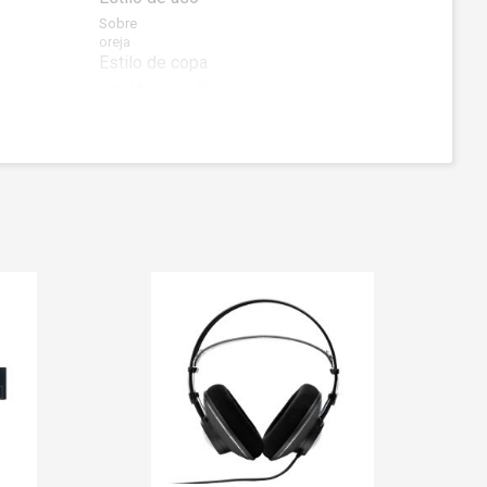
Sobre
oreja
Estilo de copa
espalda
Sí
cerrada: