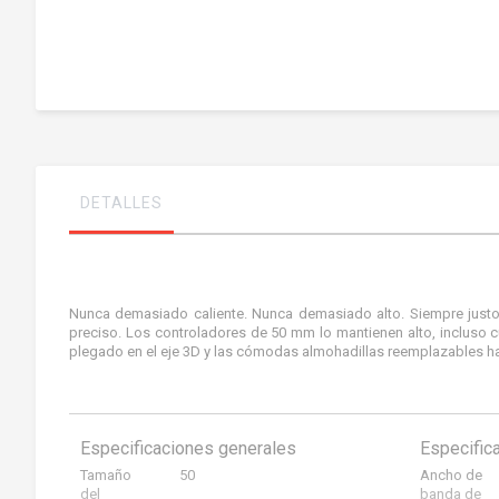
Saltar
al
comienzo
de
la
galería
de
imágenes
DETALLES
Nunca demasiado caliente. Nunca demasiado alto. Siempre justo.
preciso. Los controladores de 50 mm lo mantienen alto, incluso 
plegado en el eje 3D y las cómodas almohadillas reemplazables hac
Especificaciones generales
Especific
Tamaño
50
Ancho de
del
banda de