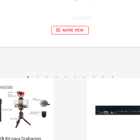
plegable
plegable:
Sí
MORE VIEW
Características
plegable:
Sí
espalda
Sí
cerrada:
Sobre
Sí
oreja:
cable
Sí
s
desmontable:
A Kit para Grabación