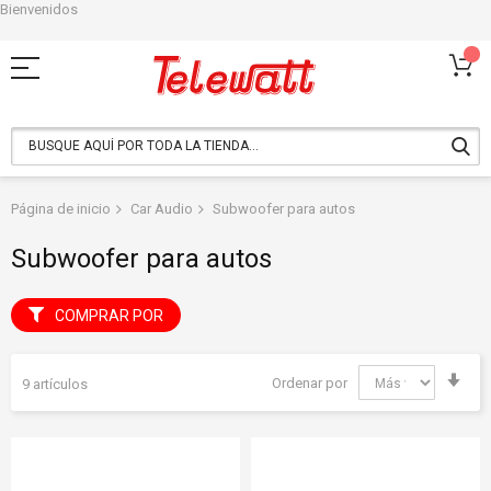
Bienvenidos
Ir
al
contenido
Página de inicio
Car Audio
Subwoofer para autos
Subwoofer para autos
COMPRAR POR
Fija
Ordenar por
9
artículos
Dir
Asc