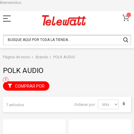
Bienvenidos
Ir
al
contenido
Página de inicio
Brands
POLK AUDIO
POLK AUDIO
COMPRAR POR
Fija
Ordenar por
7
artículos
Dir
Asc