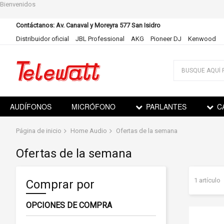
Bienvenidos
Contáctanos: Av. Canaval y Moreyra 577 San Isidro
Distribuidor oficial
JBL Professional
AKG
Pioneer DJ
Kenwood
Ir
al
contenido
AUDÍFONOS
MICRÓFONO
PARLANTES
C
Página de inicio
Home Audio
Ofertas de la semana
Ofertas de la semana
1
artículo
Comprar por
OPCIONES DE COMPRA