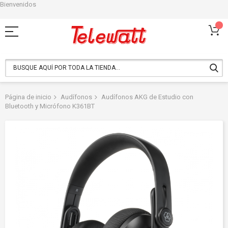
Bienvenidos
Ir
al
contenido
Página de inicio
Audífonos
Audífonos AKG de Estudio con
Bluetooth y Micrófono K361BT
Saltar
al
final
de
la
galería
de
imágenes