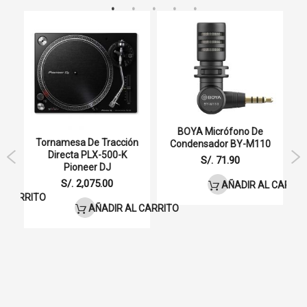
Conectividad
Con Cable y Bluetooth 5.0
Duración de Bateria
Hasta 28 horas
Plegable
Si
Micrófono
Si
BOYA Micrófono De
Cable desmontable
Si
Tornamesa De Tracción
M
Condensador BY-M110
Directa PLX-500-K
O
S/. 71.90
Pioneer DJ
Longitud del cable
3m
S/. 2,075.00
AÑADIR AL CARRIT
L CARRITO
AÑADIR AL CARRITO
Especificaciones de audio
Freq
15–
de
28000
audio
Hz