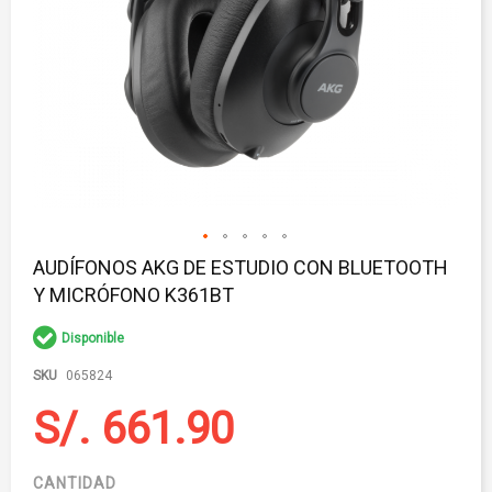
Saltar
AUDÍFONOS AKG DE ESTUDIO CON BLUETOOTH
al
Y MICRÓFONO K361BT
comienzo
de
la
Disponible
galería
de
SKU
065824
imágenes
S/. 661.90
CANTIDAD