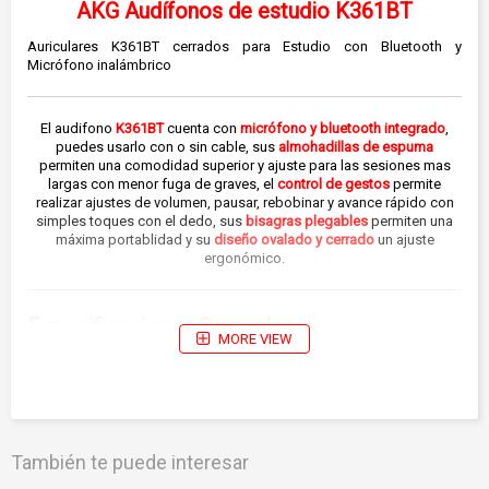
AKG Audífonos de estudio K361BT
Auriculares K361BT cerrados para Estudio con Bluetooth y
Micrófono inalámbrico
El audifono
K361BT
cuenta con
micrófono y bluetooth integrado
,
puedes usarlo con o sin cable, sus
almohadillas de espuma
permiten una comodidad superior y ajuste para las sesiones mas
largas con menor fuga de graves, el
control de gestos
permite
realizar ajustes de volumen, pausar, rebobinar y avance rápido con
simples toques con el dedo, sus
bisagras plegables
permiten una
máxima portablidad y su
diseño ovalado y cerrado
un ajuste
ergonómico.
Especificaciones Generales
MORE VIEW
Tipo de Auricular
Cerrado
Sensibilidad
114 dB SPL / V @ 1 kHz
También te puede interesar
Impedancia
32 ohmios