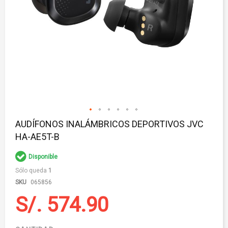
Saltar
AUDÍFONOS INALÁMBRICOS DEPORTIVOS JVC
al
HA-AE5T-B
comienzo
de
la
Disponible
galería
Sólo queda
1
de
imágenes
SKU
065856
S/. 574.90