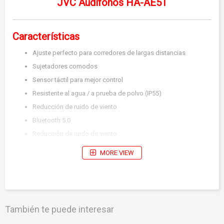
JVC Audífonos HA-AE5T
Características
Ajuste perfecto para corredores de largas distancias
Sujetadores comodos
Sensor táctil para mejor control
Resistente al agua / a prueba de polvo (IP55)
Reducción de ruido de viento
Bluetooth 5.0
Reducción de ruido de viento
MORE VIEW
Auriculares
Área de transmisión
Aprox. 10m
También te puede interesar