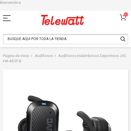
Bienvenidos
Ir
al
contenido
Página de inicio
Audífonos
Audífonos Inalámbricos Deportivos JVC
HA-AE5T-B
Saltar
al
final
de
la
galería
de
imágenes