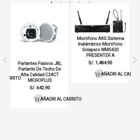
Duración de la batería / tiempo de carga (aprox.)
9h / 2 (tiempo de carga)
Micrófono AKG Sistema
Inalámbrico Micrófono
Solapero WMS420
co
PRESENTER A
O
S/. 1,484.90
Parlantes Pasivos JBL
M
Parlante De Techo De
AÑADIR AL CARRIT
Alta Calidad C24CT
L CARRITO
MICROPLUS
S/. 642.90
AÑADIR AL CARRITO