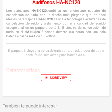
Audífonos HA-NC120
Los auriculares
HA-NC120
combinan un rendimiento superior de
cancelación de ruido con un diseño multi-plegable que los hace
ideales para viajar. El
HA-NC120
se une a tecnologías avanzadas de
cancelación de ruido y aislamiento con una calidad de sonido
excepcional en un paquete portátil. El circuito de cancelación de
ruido en el
HA-NC120
funciona durante 100 horas con una sola
batería alcalina AAA de 1.5 voltios.
El paquete incluye una bolsa de transporte, un adaptador de doble
enchufe de línea aérea y una batería AAA.
Caracteristicas
MORE VIEW
5dB (88%) reducción de ruido ambiental a 200Hz
Longitud de cable ajustable de 0-3.94 pies (0-1.2 m) con
sistema retráctil
Diseño multi-plegable para facilitar la portabilidad.
Unidades de controlador de neodimio de 1.18 "(30 mm) para
También te puede interesar
un sonido dinámico