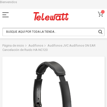
Bienvenidos
Ir
al
contenido
Página de inicio
Audífonos
Audífonos JVC Audífonos ON EAR
Cancelación de Ruido HA-NC120
Saltar
al
final
de
la
galería
de
imágenes