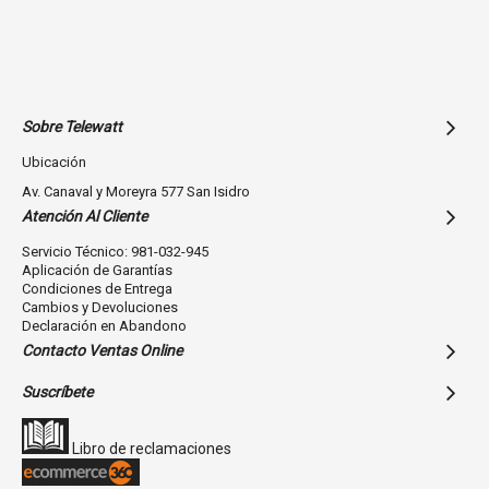
Impedancia de entrada
30ohms (cuando está encendido), 36ohms (cuando está apagado)
Sensibilidad
Sobre Telewatt
113dB / 1mW (cuando está encendido), 114dB / 1mW (cuando está
apagado)
Ubicación
Av. Canaval y Moreyra 577 San Isidro
Atención Al Cliente
Fuente de alimentación
Servicio Técnico: 981-032-945
Batería AAA (DC 1.5V) x1
Aplicación de Garantías
Condiciones de Entrega
Cambios y Devoluciones
Duración de la batería (aprox.)
Declaración en Abandono
100 horas (con batería alcalina AAA)
Contacto Ventas Online
Suscríbete
Longitud del cable
3,94 pies (1,2 m)
Libro de reclamaciones