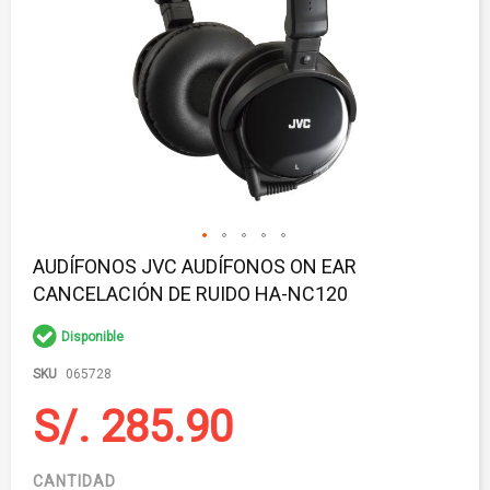
Saltar
AUDÍFONOS JVC AUDÍFONOS ON EAR
al
CANCELACIÓN DE RUIDO HA-NC120
comienzo
de
la
Disponible
galería
de
SKU
065728
imágenes
S/. 285.90
CANTIDAD