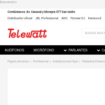
Bienvenidos
Contáctanos: Av. Canaval y Moreyra 577 San Isidro
Distribuidor oficial
JBL Professional
AKG
Pioneer DJ
Kenwood
Ir
al
contenido
AUDÍFONOS
MICRÓFONO
PARLANTES
C
Página de inicio
Profesional
Instalaciones Fijas
Parlantes Pasivo
Saltar
al
final
de
la
galería
de
imágenes