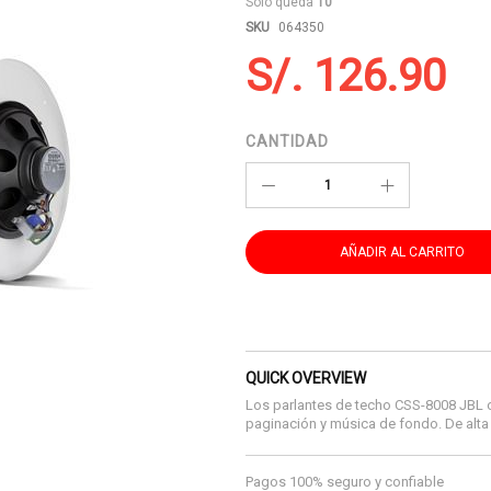
Sólo queda
10
SKU
064350
S/. 126.90
CANTIDAD
AÑADIR AL CARRITO
QUICK OVERVIEW
Los parlantes de techo CSS-8008 JBL o
paginación y música de fondo. De alta 
Pagos 100% seguro y confiable