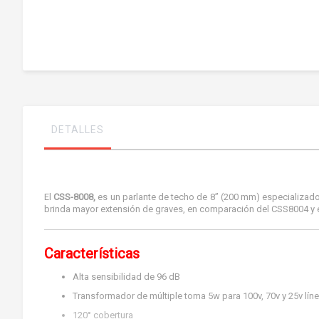
Saltar
al
comienzo
de
la
galería
de
imágenes
DETALLES
El
CSS-8008,
es un parlante de techo de 8” (200 mm) especializado
brinda mayor extensión de graves, en comparación del CSS8004 y 
Características
Alta sensibilidad de 96 dB
Transformador de múltiple toma 5w para 100v, 70v y 25v lín
120° cobertura