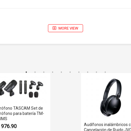
MORE VIEW
200 mm (8”)
96 dB (1w 2.83v 1m 2k-6k Hz)
55 Hz – 16 kHz (-10 dB)
120°
15 W
100V (5w, 2.5w, 1.3w)
70V (5w, 2.5w 1.3w, 0.7w)
25V (5w, 2.5w, 1.3w, 0.7w)
rófono TASCAM Set de
Cable Pelado
rófono para batería TM-
UMS
1.94
Audífonos inalámbricos 
. 976.90
Cancelación de Ruido JV