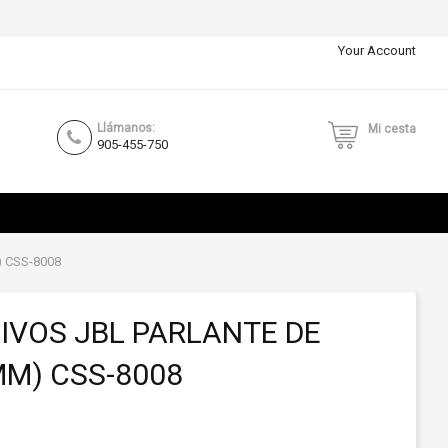
Your Account
Llámanos:
Mi cesta
905-455-750
m) CSS-8008
IVOS JBL PARLANTE DE
MM) CSS-8008