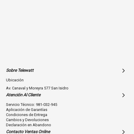
Ancho
728.1 mm
Alto
118.4 mm
Profundo
469.5 mm
Peso
9.3 kg
Relación señal/ruido
110 dB USB
Distorsión
< 0.003 % (USB)
Sobre Telewatt
Alimentación
AC 100-240 V, 50 Hz / 60Hz
Ubicación
Convertidor A/D
24 bit
Av. Canaval y Moreyra 577 San Isidro
Control de rendimiento
Atención Al Cliente
Canales
2
Servicio Técnico: 981-032-945
Aplicación de Garantías
Sound Color FX
Space
Condiciones de Entrega
Cambios y Devoluciones
Dub Echo
Declaración en Abandono
Sweep
Contacto Ventas Online