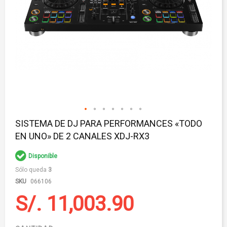
Saltar
SISTEMA DE DJ PARA PERFORMANCES «TODO
al
EN UNO» DE 2 CANALES XDJ-RX3
comienzo
de
la
Disponible
galería
Sólo queda
3
de
imágenes
SKU
066106
S/. 11,003.90