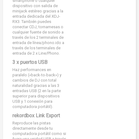
smartphone o cualquier
dispositivo con salida de
minijack estéreo gracias a la
entrada dedicada del XDJ-
RX3. También puedes
conectar CDJ, tornamesas o
cualquier fuente de sonido a
través de los 2 terminales de
entrada de línea/phono.ido a
través de los terminales de
entrada de 2 x Line/Phono.
3 x puertos USB
Haz performances en
paralelo («back-to-back») y
cambios de DJ con total
naturalidad gracias a las 3
entradas USB (2 en la parte
superior para dispositivos
USB y 1 conexión para
computadora portátil).
rekordbox Link Export
Reproduce las pistas
directamente desde tu
computadora portátil como si
fuera una unidad USB a través