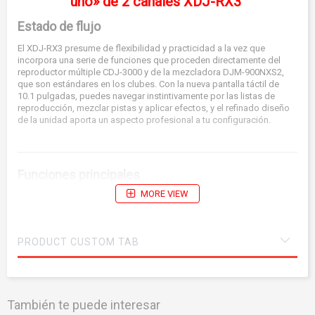
uno» de 2 canales XDJ-RX3
Estado de flujo
El XDJ-RX3 presume de flexibilidad y practicidad a la vez que
incorpora una serie de funciones que proceden directamente del
reproductor múltiple CDJ-3000 y de la mezcladora DJM-900NXS2,
que son estándares en los clubes. Con la nueva pantalla táctil de
10.1 pulgadas, puedes navegar instintivamente por las listas de
reproducción, mezclar pistas y aplicar efectos, y el refinado diseño
de la unidad aporta un aspecto profesional a tu configuración.
Funciones principales
MORE VIEW
Formatos de archivos de música
MP3
compatibles
AAC
WAV
PRODUCT CUSTOM TAB
AIFF
FLAC
También te puede interesar