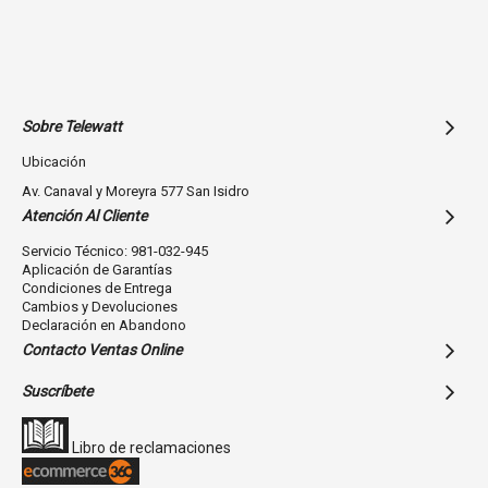
16ohms
Fuente de alimentación
Batería recargable
Sobre Telewatt
Ubicación
Duración de la batería (aprox.)
Av. Canaval y Moreyra 577 San Isidro
3h / 2h (tiempo de carga)
Atención Al Cliente
Servicio Técnico: 981-032-945
Peso (con cable)
Aplicación de Garantías
0.20oz (5.5g) * un lado
Condiciones de Entrega
Cambios y Devoluciones
Declaración en Abandono
control remoto con un botón y micrófono
Contacto Ventas Online
control remoto (a través de Bluetooth), volumen +/-, potencia
Suscríbete
Versión Bluetooth
Libro de reclamaciones
4.2 (clase2)