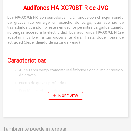
Audífonos HA-XC70BT-R de JVC
Los
HA-XC70BT-R
, son auriculares inalámbricos con el mejor sonido
de graves.Trae consigo un estuche de carga, que además de
trasladarlos cuando no esten en uso, te permitirá cargarlos cuando
no tengas acceso a la electricidad. Los audífonos
HA-XC70BT-R,
se
adaptan muy bien a tus oídos y te darán hasta doce horas de
actividad (dependiendo de su carga y uso)
Caracteristicas
Auriculares completamente inalámbricos con el mejor sonido
de graves
Puerto de graves profundos
Función de refuerzo de graves
MORE VIEW
Protector de goma antichoque
Nueva antena para conectividad estable
Hasta 3 horas + 9 horas * duración de la batería * Estuche de
carga
Asistente de voz compatible
También te puede interesar