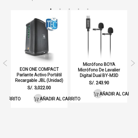
Auriculares HA-XC70BT-R
Área de transmisión
Aprox. 33.3 pies (10m)
Unidad de conductor
5.8mm
Micrófono BOYA
De
EON ONE COMPACT
Micrófono De Lavalier
L
Parlante Activo Portátil
Digital Dual BY-M3D
Tipo de imán
Recargable JBL (Unidad)
S/. 243.90
S/. 3,022.00
Neodimio
AÑADIR AL CARRIT
L CARRITO
AÑADIR AL CARRITO
Respuesta frecuente
20-20,000Hz
Impedancia nominal