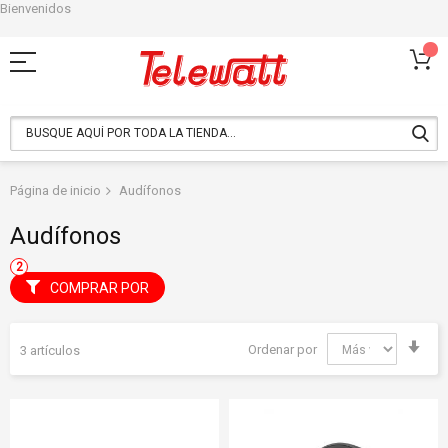
Bienvenidos
Ir
al
contenido
Página de inicio
Audífonos
Audífonos
COMPRAR POR
Fija
Ordenar por
3
artículos
Dir
Asc