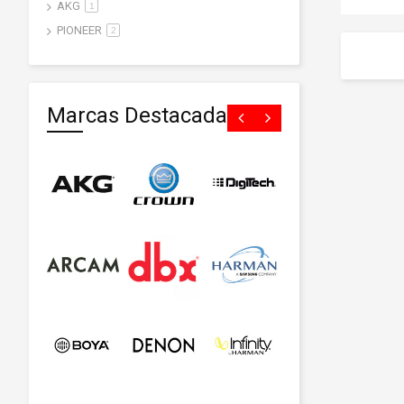
AKG
artículo
1
PIONEER
artículo
2
Marcas Destacadas