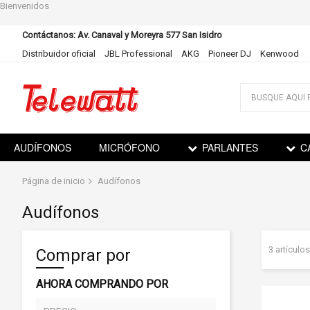
Bienvenidos
Contáctanos: Av. Canaval y Moreyra 577 San Isidro
Distribuidor oficial
JBL Professional
AKG
Pioneer DJ
Kenwood
Ir
al
contenido
AUDÍFONOS
MICRÓFONO
PARLANTES
C
Página de inicio
Audífonos
Audífonos
3
artículos
Comprar por
AHORA COMPRANDO POR