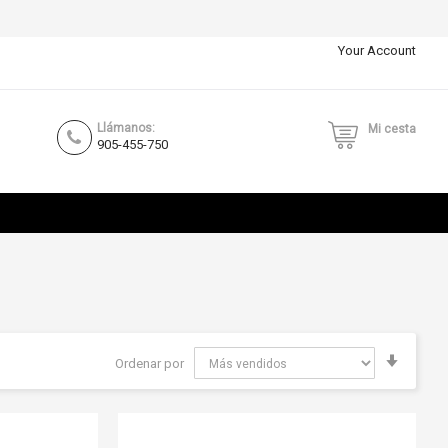
Your Account
Llámanos:
Mi cesta
905-455-750
Fijar
Ordenar por
Direcci
Ascend