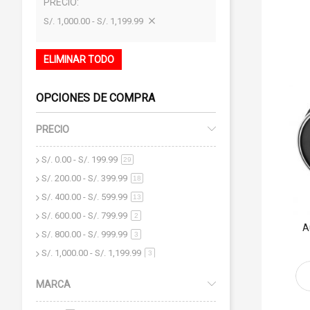
PRECIO
S/. 1,000.00 - S/. 1,199.99
ELIMINAR TODO
OPCIONES DE COMPRA
PRECIO
S/. 0.00
-
S/. 199.99
artículo
29
S/. 200.00
-
S/. 399.99
artículo
18
S/. 400.00
-
S/. 599.99
artículo
13
S/. 600.00
-
S/. 799.99
artículo
2
A
S/. 800.00
-
S/. 999.99
artículo
3
S/. 1,000.00
-
S/. 1,199.99
artículo
3
S/. 1,400.00
y superior
artículo
3
MARCA