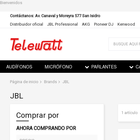
Bienvenidos
Contáctanos: Av. Canaval y Moreyra 577 San Isidro
Distribuidor oficial
JBL Professional
AKG
Pioneer DJ
Kenwood
Ir
al
contenido
AUDÍFONOS
MICRÓFONO
PARLANTES
C
Página de inicio
Brands
JBL
JBL
1
artículo
Comprar por
AHORA COMPRANDO POR