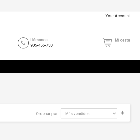
Your Account
Llámanos:
Mi cesta
905-455-750
Fijar
Ordenar por
Direcci
Ascend