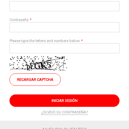
Contraseña
Please type the letters and numbers below
RECARGAR CAPTCHA
INICIAR SESIÓN
¿OLVIDÓ SU CONTRASEÑA?