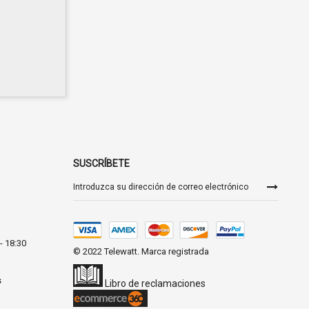
SUSCRÍBETE
Inscríbase
a
nuestro
boletín
de
noticias:
- 18:30
© 2022 Telewatt. Marca registrada
s
Libro de reclamaciones