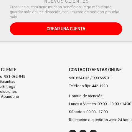
NUEVOS CLIENTES
Crear una cuenta tiene muchos beneficios: Pago más rápido,
guardar más de una dirección, seguimiento de pedidos y mucho
más.
CREAR UNA CUENTA
 CLIENTE
CONTACTO VENTAS ONLINE
co: 981-032-945
950 854 035 / 990 565 011
Garantías
Teléfono fijo: 442-1220
e Entrega
oluciones
Horario de atención:
n Abandono
Lunes a Viernes: 09:00 - 13:00 / 14:30 
Sábados: 09:00 - 17:00
Recepción de pedidos web: 24 hora