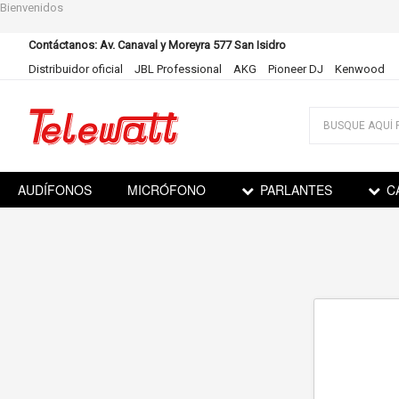
Bienvenidos
Contáctanos: Av. Canaval y Moreyra 577 San Isidro
Distribuidor oficial
JBL Professional
AKG
Pioneer DJ
Kenwood
Ir
al
contenido
AUDÍFONOS
MICRÓFONO
PARLANTES
C