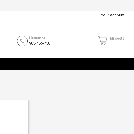
Your Account
Llámanos:
Mi cesta
905-455-750