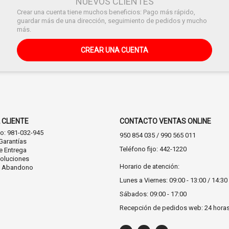
NUEVOS CLIENTES
Crear una cuenta tiene muchos beneficios: Pago más rápido,
guardar más de una dirección, seguimiento de pedidos y mucho
más.
CREAR UNA CUENTA
 CLIENTE
CONTACTO VENTAS ONLINE
co: 981-032-945
950 854 035 / 990 565 011
Garantías
Teléfono fijo: 442-1220
e Entrega
oluciones
Horario de atención:
n Abandono
Lunes a Viernes: 09:00 - 13:00 / 14:30 
Sábados: 09:00 - 17:00
Recepción de pedidos web: 24 hora