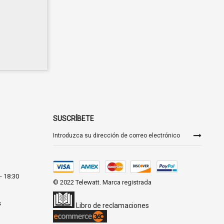
SUSCRÍBETE
Inscríbase
a
nuestro
boletín
de
noticias:
- 18:30
© 2022 Telewatt. Marca registrada
s
Libro de reclamaciones