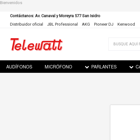
Bienvenidos
Contáctanos: Av. Canaval y Moreyra 577 San Isidro
Distribuidor oficial
JBL Professional
AKG
Pioneer DJ
Kenwood
Ir
al
contenido
AUDÍFONOS
MICRÓFONO
PARLANTES
C