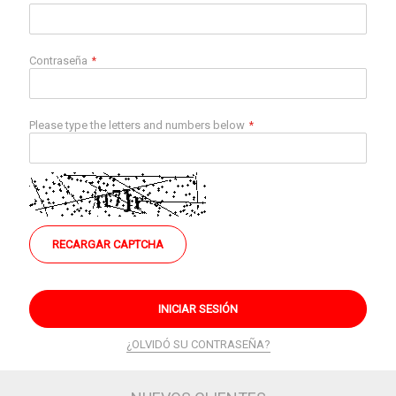
Contraseña
Please type the letters and numbers below
RECARGAR CAPTCHA
INICIAR SESIÓN
¿OLVIDÓ SU CONTRASEÑA?