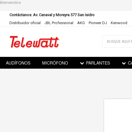
Bienvenidos
Contáctanos: Av. Canaval y Moreyra 577 San Isidro
Distribuidor oficial
JBL Professional
AKG
Pioneer DJ
Kenwood
Ir
al
contenido
AUDÍFONOS
MICRÓFONO
PARLANTES
C