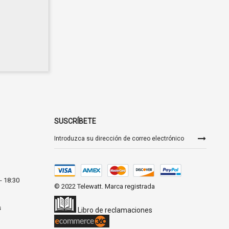
SUSCRÍBETE
Inscríbase
a
nuestro
boletín
de
noticias:
- 18:30
© 2022 Telewatt. Marca registrada
s
Libro de reclamaciones