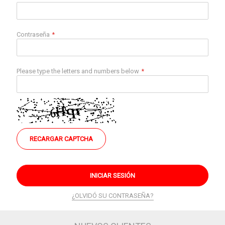
Contraseña
Please type the letters and numbers below
RECARGAR CAPTCHA
INICIAR SESIÓN
¿OLVIDÓ SU CONTRASEÑA?