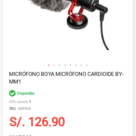
Saltar
MICRÓFONO BOYA MICRÓFONO CARDIOIDE BY-
al
MM1
comienzo
de
la
Disponible
galería
Sólo queda
3
de
imágenes
SKU
065935
S/. 126.90