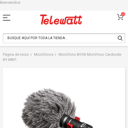
Bienvenidos
Ir
al
contenido
Página de inicio
Micrófonos
Micrófono BOYA Micrófono Cardioide
BY-MM1
Saltar
al
final
de
la
galería
de
imágenes