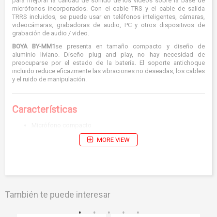
para mejorar la calidad de sonido de los videos sobre la base de
micrófonos incorporados. Con el cable TRS y el cable de salida
TRRS incluidos, se puede usar en teléfonos inteligentes, cámaras,
videocámaras, grabadoras de audio, PC y otros dispositivos de
grabación de audio / video.
BOYA BY-MM1
se presenta en tamaño compacto y diseño de
aluminio liviano. Diseño plug and play, no hay necesidad de
preocuparse por el estado de la batería. El soporte antichoque
incluido reduce eficazmente las vibraciones no deseadas, los cables
y el ruido de manipulación.
Características
Micrófono compacto
Compatible con teléfonos inteligentes, DSLR, videocámaras,
MORE VIEW
PC, etc.
Construcción de metal resistente
No requiere batería
Filtro profesional incluido
También te puede interesar