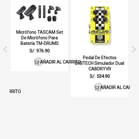
Especificaciones
Patrón polar:
Cardioide
Respuesta
35-18 KHz +/- 3dB
Micrófono TASCAM Set
frecuencia:
De Micrófono Para
Batería TM-DRUMS
Sensibilidad:
-42dB +/- 1dB / 0dB = 1V / Pa ， 1kHz
o
S/. 976.90
lto
Pedal De Efectos
R
Relación
76dB SPL
AÑADIR AL CARRITO
DIGITECH Simulador Dual
señal / ruido:
o
CABDRYVR
S/. 534.90
Enchufe:
Conexión TRS y TRRS de 3,5 mm
AÑADIR AL CARRIT
L CARRITO