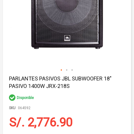
Saltar
PARLANTES PASIVOS JBL SUBWOOFER 18"
al
PASIVO 1400W JRX-218S
comienzo
de
la
Disponible
galería
de
SKU
064592
imágenes
S/. 2,776.90