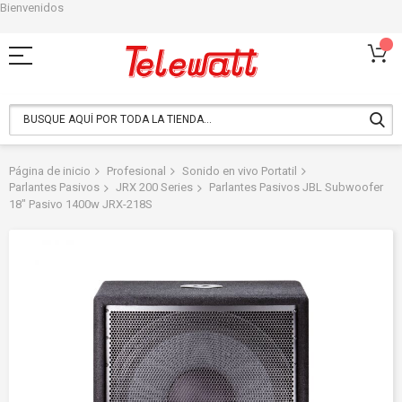
Bienvenidos
Ir
al
contenido
Página de inicio
Profesional
Sonido en vivo Portatil
Parlantes Pasivos
JRX 200 Series
Parlantes Pasivos JBL Subwoofer
18" Pasivo 1400w JRX-218S
Saltar
al
final
de
la
galería
de
imágenes