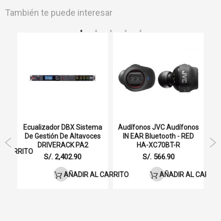
También te puede interesar
 8
Ecualizador DBX Sistema
Audífonos JVC Audífonos
De Gestión De Altavoces
IN EAR Bluetooth - RED
DRIVERACK PA2
HA-XC70BT-R
L CARRITO
S/. 2,402.90
S/. 566.90
AÑADIR AL CARRITO
AÑADIR AL CARRIT
T
P