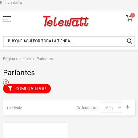
Bienvenidos
Ir
al
contenido
Página de inicio
Parlantes
Parlantes
COMPRAR POR
Fija
Ordenar por
1
artículo
Dir
Asc