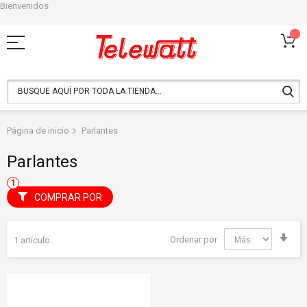
Bienvenidos
Ir
al
contenido
Página de inicio
Parlantes
Parlantes
COMPRAR POR
Fija
Ordenar por
1
artículo
Dir
Asc