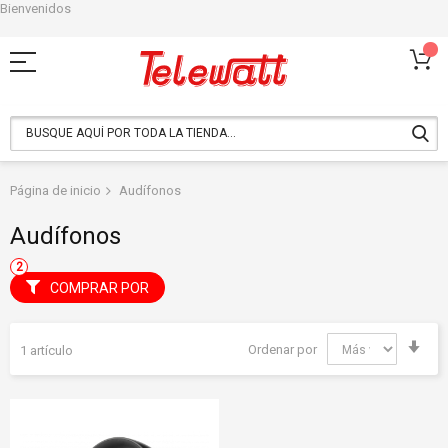
Bienvenidos
Ir
al
contenido
Página de inicio
Audífonos
Audífonos
COMPRAR POR
Fija
Ordenar por
1
artículo
Dir
Asc