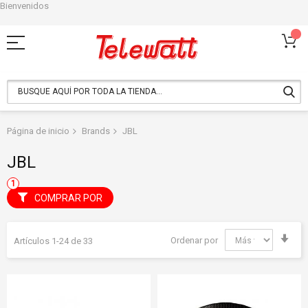
Bienvenidos
Ir
al
contenido
Página de inicio
Brands
JBL
JBL
COMPRAR POR
Fija
Ordenar por
Artículos
1
-
24
de
33
Dir
Asc