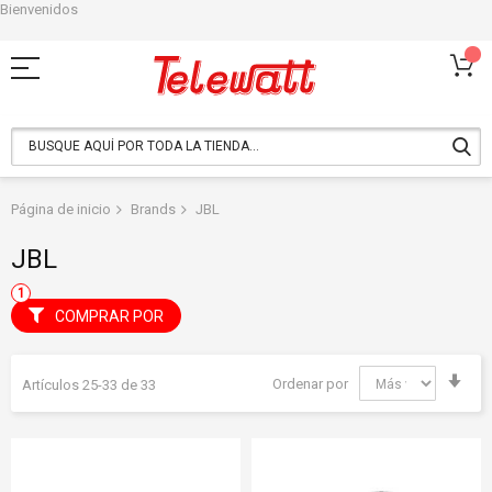
Bienvenidos
Ir
al
contenido
Página de inicio
Brands
JBL
JBL
COMPRAR POR
Fija
Ordenar por
Artículos
25
-
33
de
33
Dir
Asc