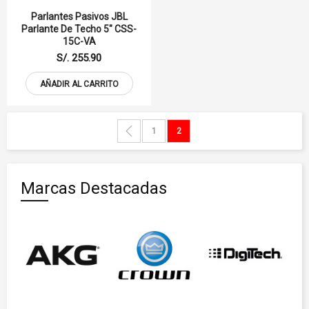
Parlantes Pasivos JBL
Parlante De Techo 5" CSS-
15C-VA
S/. 255.90
AÑADIR AL CARRITO
Página
Página
Anterior
Página
Actualmente estás leyendo págin
1
2
Marcas Destacadas