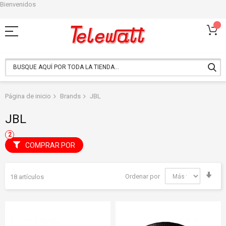
Bienvenidos
Ir
al
contenido
Página de inicio
Brands
JBL
JBL
COMPRAR POR
Fija
Ordenar por
18
artículos
Dir
Asc