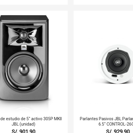
de estudio de 5" activo 305P MKII
Parlantes Pasivos JBL Parla
JBL (unidad)
6.5" CONTROL-26
S/. 901.90
S/. 929.90