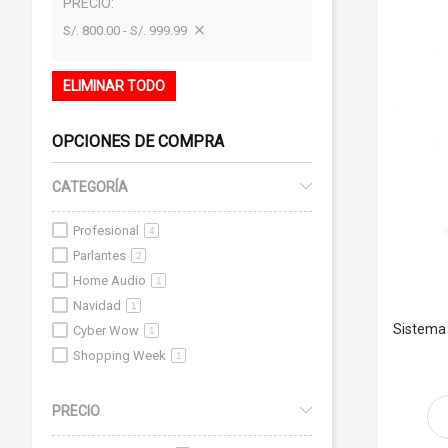
PRECIO
S/. 800.00 - S/. 999.99
ELIMINAR TODO
OPCIONES DE COMPRA
CATEGORÍA
Profesional
4
Parlantes
2
Home Audio
1
Navidad
1
Sistema 
Cyber Wow
1
Shopping Week
1
Cyber Days
1
PRECIO