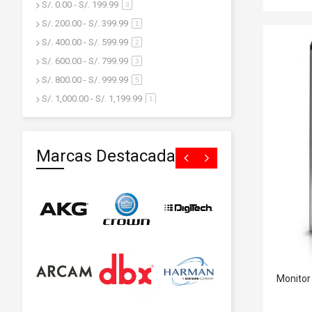
S/. 0.00
-
S/. 199.99
artículo
3
S/. 200.00
-
S/. 399.99
artículo
1
S/. 400.00
-
S/. 599.99
artículo
2
S/. 600.00
-
S/. 799.99
artículo
3
S/. 800.00
-
S/. 999.99
artículo
5
S/. 1,000.00
-
S/. 1,199.99
artículo
1
S/. 1,200.00
y superior
artículo
18
Marcas Destacadas
Monitor 