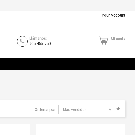
Your Account
Llámanos:
Mi cesta
905-455-750
Fijar
Ordenar por
Direcci
Ascend