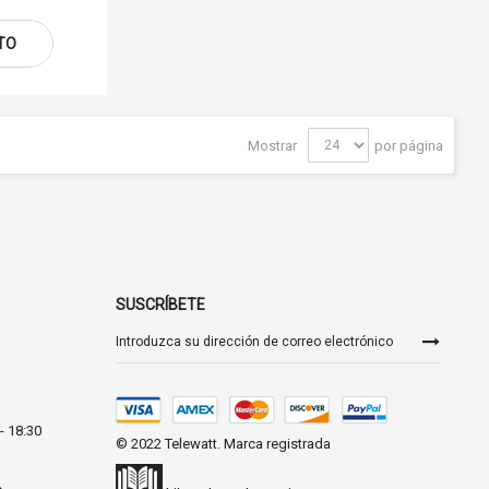
TO
Mostrar
por página
SUSCRÍBETE
Inscríbase
a
nuestro
boletín
de
noticias:
- 18:30
© 2022 Telewatt. Marca registrada