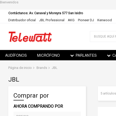
Bienvenidos
Contáctanos: Av. Canaval y Moreyra 577 San Isidro
Distribuidor oficial
JBL Professional
AKG
Pioneer DJ
Kenwood
Ir
al
contenido
AUDÍFONOS
MICRÓFONO
PARLANTES
C
Página de inicio
Brands
JBL
JBL
5
artículos
Comprar por
AHORA COMPRANDO POR