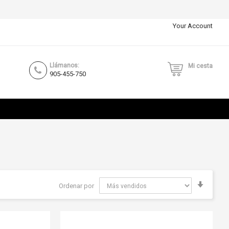
Your Account
Llámanos:
Mi cesta
905-455-750
Fijar
Ordenar por
Direcci
Ascend