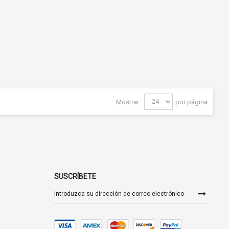
Mostrar
por página
SUSCRÍBETE
Inscríbase
a
nuestro
boletín
de