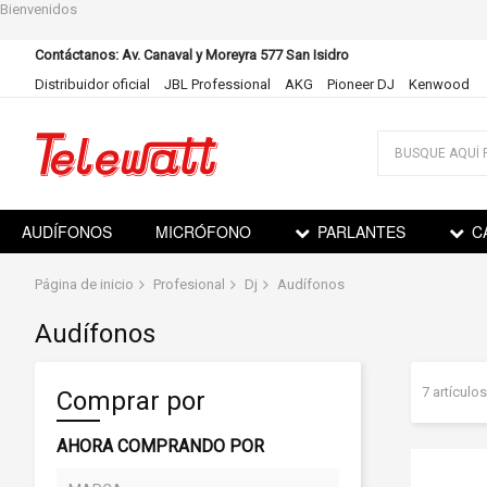
Bienvenidos
Contáctanos: Av. Canaval y Moreyra 577 San Isidro
Distribuidor oficial
JBL Professional
AKG
Pioneer DJ
Kenwood
Ir
al
contenido
AUDÍFONOS
MICRÓFONO
PARLANTES
C
Página de inicio
Profesional
Dj
Audífonos
Audífonos
7
artículos
Comprar por
AHORA COMPRANDO POR