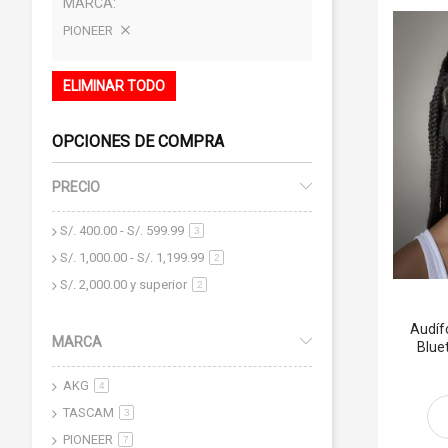
MARCA
PIONEER
ELIMINAR TODO
OPCIONES DE COMPRA
PRECIO
S/. 400.00
-
S/. 599.99
artículo
3
S/. 1,000.00
-
S/. 1,199.99
artículo
2
S/. 2,000.00
y superior
artículo
2
Audíf
MARCA
Blue
AKG
artículo
4
TASCAM
artículo
3
PIONEER
artículo
7