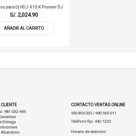
os para Dj HDJ-X10-K Pioneer DJ
S/. 2,024.90
AÑADIR AL CARRITO
 CLIENTE
CONTACTO VENTAS ONLINE
co: 981-032-945
950 854 035 / 990 565 011
Garantías
Teléfono fijo: 442-1220
e Entrega
oluciones
Horario de atención:
n Abandono