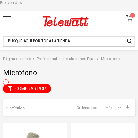
Bienvenidos
Ir
al
contenido
Página de inicio
Profesional
Instalaciones Fijas
Micrófono
Micrófono
COMPRAR POR
Fija
Ordenar por
2
artículos
Dir
Asc