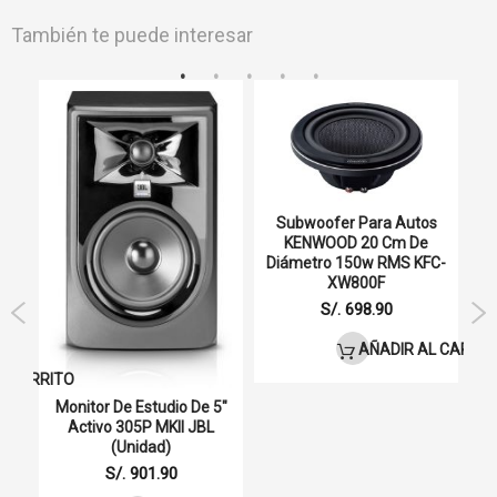
Adaptador de corriente
X1
También te puede interesar
Batería AA
X1
Subwoofer Para Autos
KENWOOD 20 Cm De
Diámetro 150w RMS KFC-
XW800F
ual
Au
S/. 698.90
I
AÑADIR AL CARRIT
L CARRITO
Monitor De Estudio De 5"
Activo 305P MKII JBL
(unidad)
S/. 901.90