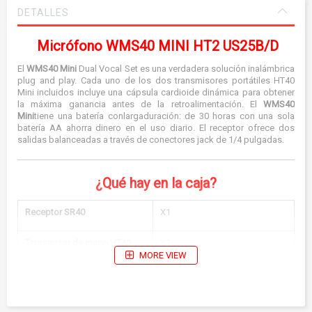
DETALLES
Micrófono WMS40 MINI HT2 US25B/D
El
WMS40 Mini
Dual Vocal Set es una verdadera solución inalámbrica
plug and play. Cada uno de los dos transmisores portátiles HT40
Mini incluidos incluye una cápsula cardioide dinámica para obtener
la máxima ganancia antes de la retroalimentación. El
WMS40
Mini
tiene una batería conlargaduración: de 30 horas con una sola
batería AA ahorra dinero en el uso diario. El receptor ofrece dos
salidas balanceadas a través de conectores jack de 1/4 pulgadas.
¿Qué hay en la caja?
Receptor SR40
X1
Transmisor de mano HT40
X2
Mini
MORE VIEW
Fuente de Alimentación
X1