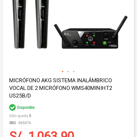
Saltar
MICRÓFONO AKG SISTEMA INALÁMBRICO
al
VOCAL DE 2 MICRÓFONO WMS40MINIHT2
comienzo
de
US25B/D
la
galería
Disponible
de
imágenes
Sólo queda
8
SKU
065076
S/. 1,063.90